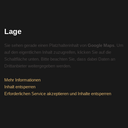
Lage
Sie sehen gerade einen Platzhalterinhalt von
Google Maps
. Um
auf den eigentlichen Inhalt zuzugreifen, klicken Sie auf die
Schaltfläche unten. Bitte beachten Sie, dass dabei Daten an
Drittanbieter weitergegeben werden.
Mehr Informationen
Inhalt entsperren
Erforderlichen Service akzeptieren und Inhalte entsperren