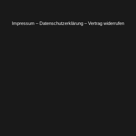
Impressum
–
Datenschutzerklärung
–
Vertrag widerrufen
Kontaktieren
Zur
Schreiben Sie uns über
Kontaktseite
unser Kontaktformular oder
Sie uns
E-Mail.
Termin
Buchen Sie sich einen
Termin
Telefon- oder Videotermin.
buchen
vereinbaren