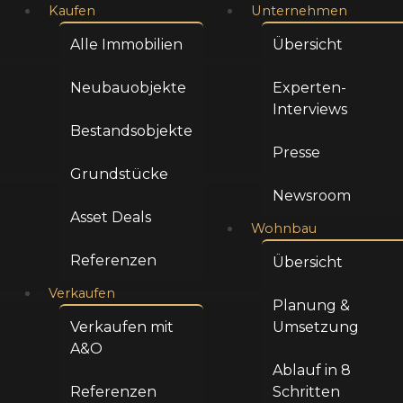
Zum
Kaufen
Unternehmen
Inhalt
Alle Immobilien
Übersicht
springen
Neubauobjekte
Experten-
Interviews
Bestandsobjekte
Presse
Grundstücke
Newsroom
Asset Deals
Wohnbau
Referenzen
Übersicht
Verkaufen
Planung &
Verkaufen mit
Umsetzung
A&O
Ablauf in 8
Referenzen
Schritten