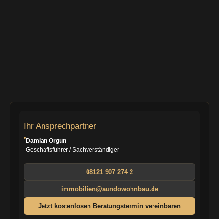
S
Ihr Ansprechpartner
i
Damian Orgun
Geschäftsführer / Sachverständiger
e
h
08121 907 274 2
a
immobilien@aundowohnbau.de
b
Jetzt kostenlosen Beratungstermin vereinbaren