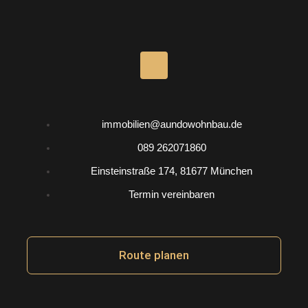
I
n
s
t
a
g
immobilien@aundowohnbau.de
r
a
089 262071860
m
Einsteinstraße 174, 81677 München
Termin vereinbaren
Route planen