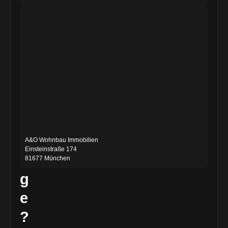
e
n
e
i
n
e
F
r
A&O Wohnbau Immobilien
Einsteinstraße 174
a
81677 München
g
e
?