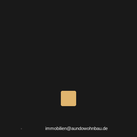
I
n
s
immobilien@aundowohnbau.de