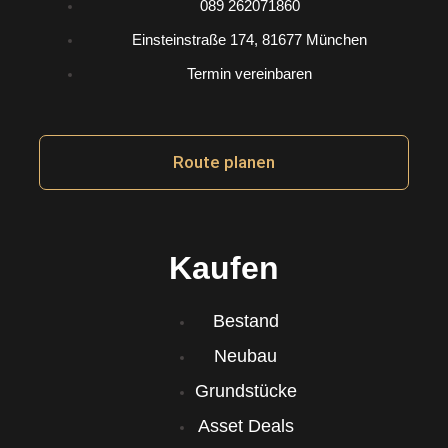
t
089 262071860
Einsteinstraße 174, 81677 München
a
Termin vereinbaren
g
r
Route planen
a
m
Kaufen
Bestand
Neubau
Grundstücke
Asset Deals