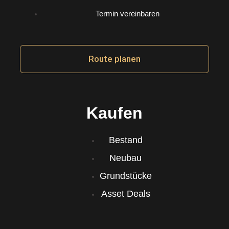
a
Termin vereinbaren
g
r
Route planen
a
m
Kaufen
Bestand
Neubau
Grundstücke
Asset Deals