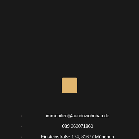
I
n
s
immobilien@aundowohnbau.de
t
089 262071860
Einsteinstraße 174, 81677 München