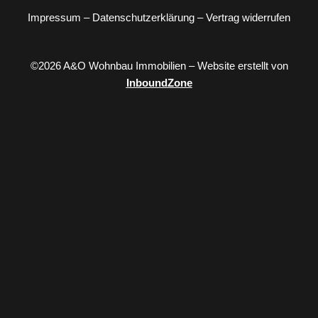
Impressum
–
Datenschutzerklärung
–
Vertrag widerrufen
©2026 A&O Wohnbau Immobilien – Website erstellt von
InboundZone
Kontaktieren Sie uns
Schreiben Sie uns über unser Kontaktformular oder E-Mail.
Zur Kontaktseite