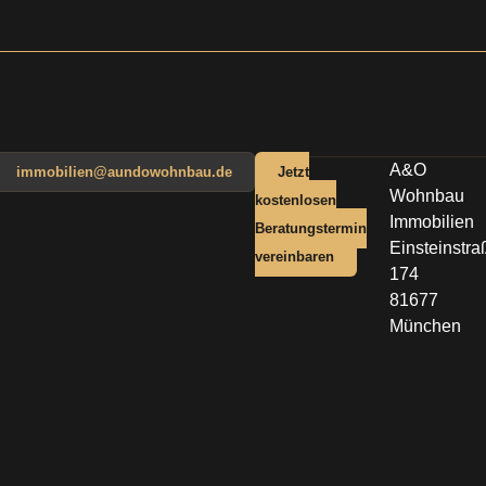
A&O
immobilien@aundowohnbau.de
Jetzt
Wohnbau
kostenlosen
Immobilien
Beratungstermin
Einsteinstra
vereinbaren
174
81677
München