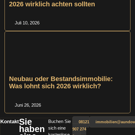
2026 wirklich achten sollten
Juli 10, 2026
Neubau oder Bestandsimmobilie:
Was lohnt sich 2026 wirklich?
Juni 26, 2026
Sie
Kontakt
Buchen Sie
08121
immobilien@aundow
haben
sich eine
907 274
kostenlose